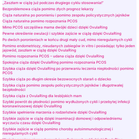
„Zaszłam w ciążę już podczas drugiego cyklu stosowania!”
Bezproblemowa ciąża pomimo złych prognoz lekarzy
Ciąża naturalna po poronieniu i pomimo zespołu policystycznych jajników
Ciąża naturalna pomimo rozpoznania PCOS
Mimo PCOS szczęśliwa mama dwójki dzieci dzięki OvulaRing
Pewne określenie owulacji i szybkie zajście w ciążę dzięki OvulaRing
Po dwóch poronieniach w końcu drugi mały cud, mimo nieregularnych cykli
Pomimo endometriozy, nieudanych zabiegów in vitro i posiadając tylko jeden
jajowód, zaszłam w ciążę dzięki OvulaRing
Pomimo rozpoznania PCOS – udana ciąża dzięki OvulaRing
Spokojna ciąża dzięki OvulaRing pomimo rozpoznania PCOS
Szybka ciąża dzięki OvulaRing po przerwaniu leczenia niepłodności pomimo
PCOS
Szybka ciąża po długim okresie bezowocnych starań o dziecko
Szybka ciąża pomimo zespołu policystycznych jajników i długotrwałej
bezpłodności
Szybka ciąża z OvulaRing dla lesbijskich mam
Szybki powrót do płodności pomimo wydłużonych cykli i przebytej infekcji
koronawirusowej dzięki OvulaRing
Szybkie spełnienie marzenia o rodzeństwie dzięki OvulaRing
Szybkie zajście w ciążę dzięki inseminacji domowej i odpowiedniemu
wyczuciu czasu dzięki OvulaRing
Szybkie zajście w ciążę pomimo choroby autoimmunologicznej i
nieregularnych cykli