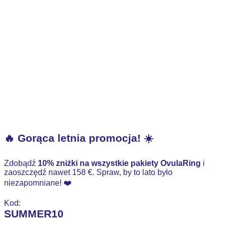
🔥 Gorąca letnia promocja! ☀️
Zdobądź
10% zniżki na wszystkie pakiety OvulaRing
i
zaoszczędź nawet 158 €. Spraw, by to lato było
niezapomniane! ❤️
Kod:
SUMMER10