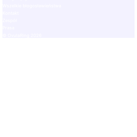
Wszelkie błogosławieństwa
Kontakt
Zespół
Prasa
© OvulaRing 2026