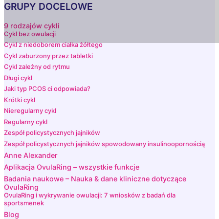
GRUPY DOCELOWE
9 rodzajów cykli
Cykl bez owulacji
Cykl z niedoborem ciałka żółtego
Cykl zaburzony przez tabletki
Cykl zależny od rytmu
Długi cykl
Jaki typ PCOS ci odpowiada?
Krótki cykl
Nieregularny cykl
Regularny cykl
Zespół policystycznych jajników
Zespół policystycznych jajników spowodowany insulinoopornością
Anne Alexander
Aplikacja OvulaRing – wszystkie funkcje
Badania naukowe – Nauka & dane kliniczne dotyczące
OvulaRing
OvulaRing i wykrywanie owulacji: 7 wniosków z badań dla
sportsmenek
Blog