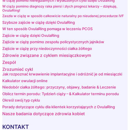
W ciążę pomimo nieregularnych i wydłużonych cykli dzięki OvulaRing
W ciąży pomimo diagnozy raka piersi i złych prognoz lekarzy – dziękuję,
OvulaRing!
Zaszła w ciążę w sposób całkowicie naturalny po nieudanej procedurze IVF
Szybsze zajście w ciążę dzięki OvulaRing
W ten sposób OvulaRing pomaga w leczeniu PCOS
Zajście w ciążę dzięki OvulaRing
Zajście w ciążę pomimo zespołu policystycznych jajników
Zajście w ciążę przy niedoczynności ciałka żółtego
Zdrowie związane z cyklem miesiączkowym
Zespół
Zrozumieć cykl
Jak rozpoznać krwawienie implantacyjne i odróżnić je od miesiączki
Kalkulator owulacji online
Niedobór ciałka żółtego: przyczyny, objawy, badanie & Leczenie
Oblicz termin porodu: Tydzień ciąży – & Kalkulator terminu porodu
Określ swój typ cyklu
Porady dotyczące cyklu dla klientek korzystających z OvulaRing
Nasze badania dotyczące zdrowia kobiet
KONTAKT