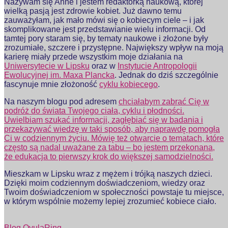
Nazywam się Anne i jestem redaktorką naukową, której
wielką pasją jest zdrowie kobiet. Już dawno temu
zauważyłam, jak mało mówi się o kobiecym ciele – i jak
skomplikowane jest przedstawianie wielu informacji. Od
tamtej pory staram się, by tematy naukowe i złożone były
zrozumiałe, szczere i przystępne. Największy wpływ na moją
karierę miały przede wszystkim moje działania na
Uniwersytecie w Lipsku
oraz w
Instytucie Antropologii
Ewolucyjnej im. Maxa Plancka
. Jednak do dziś szczególnie
fascynuje mnie złożoność
cyklu kobiecego
.
Na naszym blogu pod adresem
chciałabym zabrać Cię w
podróż do świata Twojego ciała, cyklu i płodności.
Uwielbiam szukać informacji, zagłębiać się w badania i
przekazywać wiedzę w taki sposób, aby naprawdę pomogła
Ci w codziennym życiu. Mówię też otwarcie o tematach, które
często są nadal uważane za tabu – bo jestem przekonana,
że edukacja to pierwszy krok do większej samodzielności.
Mieszkam w Lipsku wraz z mężem i trójką naszych dzieci.
Dzięki moim codziennym doświadczeniom, wiedzy oraz
Twoim doświadczeniom w społeczności powstaje tu miejsce,
w którym wspólnie możemy lepiej zrozumieć kobiece ciało.
Blog OvulaRing