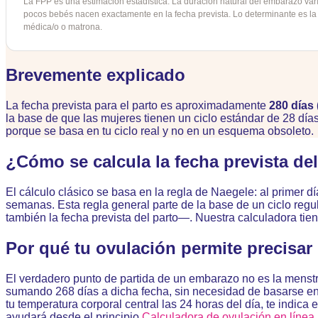
La FPP es una estimación estadística. La duración natural del embarazo va
semana
pocos bebés nacen exactamente en la fecha prevista. Lo determinante es la 
médica/o o matrona.
actual
de
Brevemente explicado
embarazo,
La fecha prevista para el parto es aproximadamente
280 días
a
la base de que las mujeres tienen un ciclo estándar de 28 día
porque se basa en tu ciclo real y no en un esquema obsoleto.
partir
¿Cómo se calcula la fecha prevista de
de
El cálculo clásico se basa en la regla de Naegele: al primer d
la
semanas. Esta regla general parte de la base de un ciclo regul
también la fecha prevista del parto—. Nuestra calculadora tiene
última
Por qué tu ovulación permite precisar 
regla
o
El verdadero punto de partida de un embarazo no es la menstru
sumando 268 días a dicha fecha, sin necesidad de basarse en u
de
tu temperatura corporal central las 24 horas del día, te indica 
ayudará desde el principio
Calculadora de ovulación en línea
.