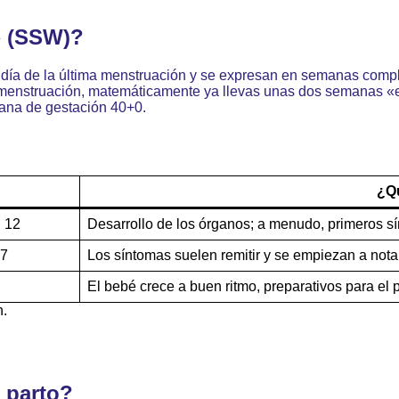
» (SSW)?
 día de la última menstruación y se expresan en semanas compl
la menstruación, matemáticamente ya llevas unas dos semanas 
mana de gestación 40+0.
¿Q
n 12
Desarrollo de los órganos; a menudo, primeros 
27
Los síntomas suelen remitir y se empiezan a nota
El bebé crece a buen ritmo, preparativos para el 
n.
l parto?