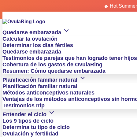
🔥 Hot Summer
Quedarse embarazada
Calcular la ovulación
Ir
Ir
Determinar los días fértiles
al
al
Quedarse embarazada
contenido
contenido
Testimonios de parejas que han logrado tener hijos
Cobertura de los gastos de OvulaRing
Resumen: Cómo quedarse embarazada
Planificación familiar natural
Planificación familiar natural
Métodos anticonceptivos naturales
Calcular la fecha prevista del parto: 
Ventajas de los métodos anticonceptivos sin horm
Testimonios nfp
Con esta calculadora gratuita podrás determinar en pocos seg
o, si lo sabes, en tu ovulación. Esta última opción es más prec
Entender el ciclo
Los 9 tipos de ciclo
Calculadora online de la fecha previst
Determina tu tipo de ciclo
Ovulación y fertilidad