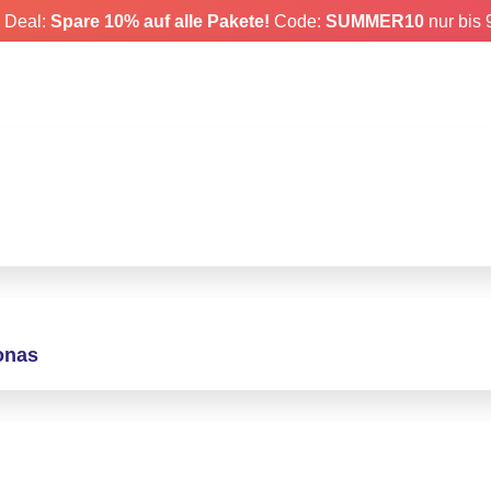
 Deal:
Spare 10% auf alle Pakete!
Code:
SUMMER10
nur bis 9
calculadora de semanas de embarazo y fe
onas
undos la fecha prevista de parto y la semana actual de embaraz
isa.
a del parto