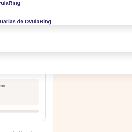
vulaRing
lación
suarias de OvulaRing
días
tan