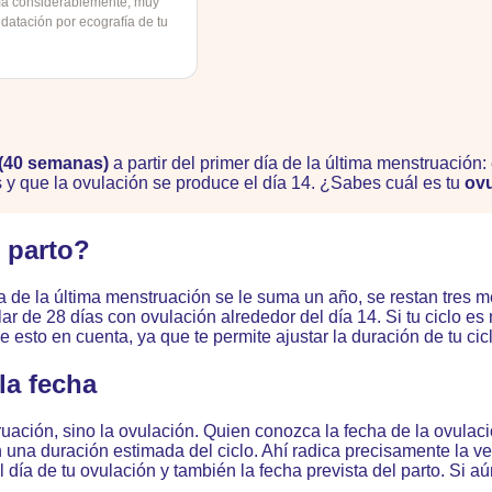
ría considerablemente; muy
datación por ecografía de tu
 (40 semanas)
a partir del primer día de la última menstruación
s y que la ovulación se produce el día 14. ¿Sabes cuál es tu
ovu
l parto?
ía de la última menstruación se le suma un año, se restan tres 
ar de 28 días con ovulación alrededor del día 14. Si tu ciclo es
 esto en cuenta, ya que te permite ajustar la duración de tu cicl
la fecha
ación, sino la ovulación. Quien conozca la fecha de la ovulació
na duración estimada del ciclo. Ahí radica precisamente la vent
el día de tu ovulación y también la fecha prevista del parto. Si 