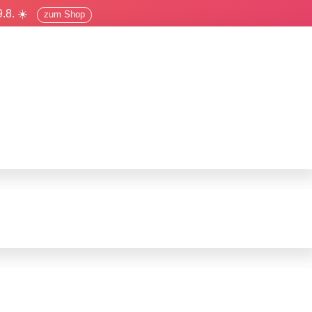
.8. ☀️
zum Shop
cha prevista del parto
o. Puedes basarte en el primer día de tu última menstruación