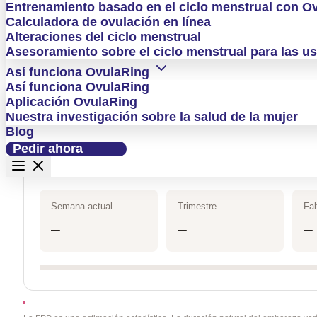
Entrenamiento basado en el ciclo menstrual con O
Calculadora de ovulación en línea
Calculadora
Última regla
Ovu
Alteraciones del ciclo menstrual
Asesoramiento sobre el ciclo menstrual para las u
interactiva
Así funciona OvulaRing
Primer día de la última regla
de
Duración del ciclo:
28
Así funciona OvulaRing
Aplicación OvulaRing
la
Nuestra investigación sobre la salud de la mujer
Blog
fecha
Fecha probable de parto (FPP)
Pedir ahora
probable
–
de
Semana actual
Trimestre
Fal
parto
–
–
–
y
de
la