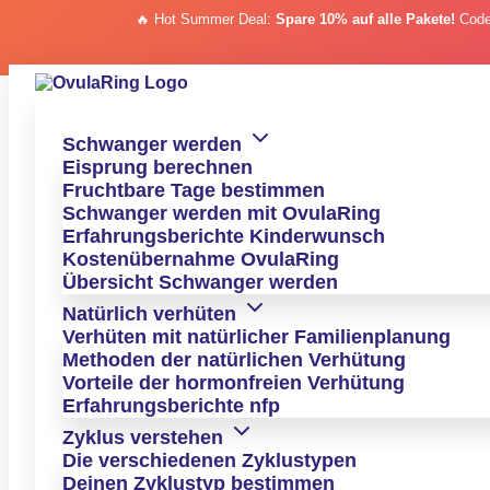
🔥 Hot Summer Deal:
Spare 10% auf alle Pakete!
Cod
Zum Inhalt
Zum Inhalt springen
Erfahrungsbericht
Schwanger werden
Eisprung berechnen
Mit OvulaRing als lesbische Mama schnell
Fruchtbare Tage bestimmen
schwanger
Schwanger werden mit OvulaRing
Erfahrungsberichte Kinderwunsch
Heute berichtet uns die liebe Anastasia von ihrer
Kostenübernahme OvulaRing
Kinderwunschgeschichte und ihren Erfahrungen mit
Übersicht Schwanger werden
OvulaRing.
Natürlich verhüten
Verhüten mit natürlicher Familienplanung
Methoden der natürlichen Verhütung
Vorteile der hormonfreien Verhütung
zum nächsten Erfahrungsbericht >
Erfahrungsberichte nfp
Anastasia Erfahrungsbericht
Zyklus verstehen
Die verschiedenen Zyklustypen
Für gleichgeschlechtliche Paare mit Kinderwunsch spielt das
Deinen Zyklustyp bestimmen